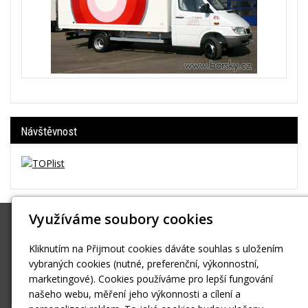
Návštěvnost
Využíváme soubory cookies
Borský
Hošťálkova 37 Praha 6 Břevnov
Kliknutím na Přijmout cookies dáváte souhlas s uložením
vybraných cookies (nutné, preferenční, výkonnostní,
reklama@borsky.cz
marketingové). Cookies používáme pro lepší fungování
608703570
našeho webu, měření jeho výkonnosti a cílení a