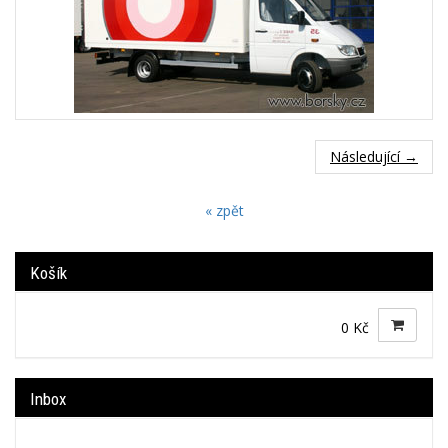
Následující →
« zpět
Košík
0 Kč
Inbox