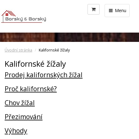
Menu
Úvodní stránka
Kalifornské žížaly
Kalifornské žížaly
Prodej kalifornských žížal
Proč kalifornské?
Chov žížal
Přezimování
Výhody