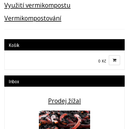
Využití vermikompostu
Vermikompostování
Košík
0 Kč
Inbox
Prodej žížal