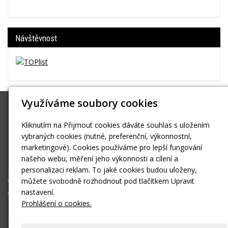
Návštěvnost
Využíváme soubory cookies
Borský
Hošťálkova 37 Praha 6 Břevnov
Kliknutím na Přijmout cookies dáváte souhlas s uložením
vybraných cookies (nutné, preferenční, výkonnostní,
reklama@borsky.cz
marketingové). Cookies používáme pro lepší fungování
608703570
našeho webu, měření jeho výkonnosti a cílení a
Reklamní agentura
personalizaci reklam. To jaké cookies budou uloženy,
můžete svobodně rozhodnout pod tlačítkem Upravit
Včelí produkty
nastavení.
Vermikompostování
Prohlášení o cookies.
Kontakt
E-shop