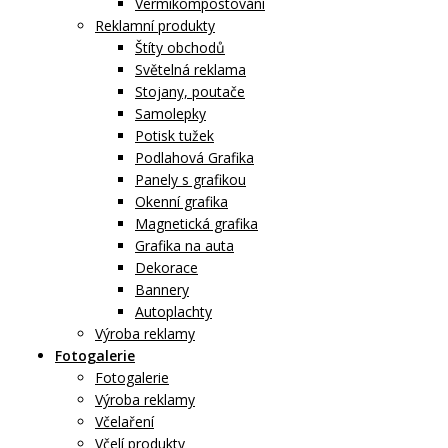
Vermikompostování
Reklamní produkty
Štíty obchodů
Světelná reklama
Stojany, poutače
Samolepky
Potisk tužek
Podlahová Grafika
Panely s grafikou
Okenní grafika
Magnetická grafika
Grafika na auta
Dekorace
Bannery
Autoplachty
Výroba reklamy
Fotogalerie
Fotogalerie
Výroba reklamy
Včelaření
Včelí produkty