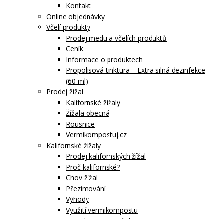
Kontakt
Online objednávky
Včelí produkty
Prodej medu a včelích produktů
Ceník
Informace o produktech
Propolisová tinktura – Extra silná dezinfekce
(60 ml)
Prodej žížal
Kalifornské žížaly
Žížala obecná
Rousnice
Vermikompostuj.cz
Kalifornské žížaly
Prodej kalifornských žížal
Proč kalifornské?
Chov žížal
Přezimování
Výhody
Využití vermikompostu