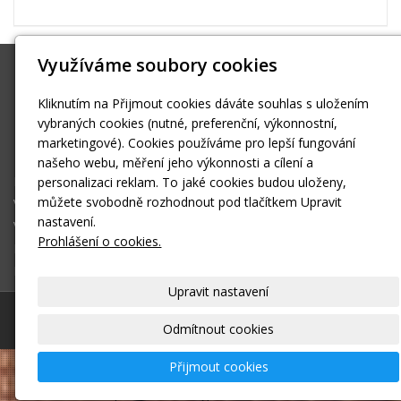
Využíváme soubory cookies
Borský
Hošťálkova 37 Praha 6 Břevnov
Kliknutím na Přijmout cookies dáváte souhlas s uložením
vybraných cookies (nutné, preferenční, výkonnostní,
reklama@borsky.cz
marketingové). Cookies používáme pro lepší fungování
608703570
našeho webu, měření jeho výkonnosti a cílení a
Reklamní agentura
personalizaci reklam. To jaké cookies budou uloženy,
můžete svobodně rozhodnout pod tlačítkem Upravit
Včelí produkty
nastavení.
Vermikompostování
Prohlášení o cookies.
Kontakt
E-shop
Upravit nastavení
© 2026
Borský
|
Mapa webu
Odmítnout cookies
Přijmout cookies
–
webové stránky
s AI,
doména
a
webhosting
u
jediného 5★ registrátora v ČR