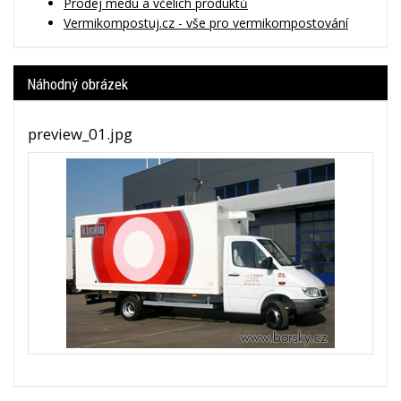
Prodej medu a včelích produktů
Vermikompostuj.cz - vše pro vermikompostování
Náhodný obrázek
preview_01.jpg