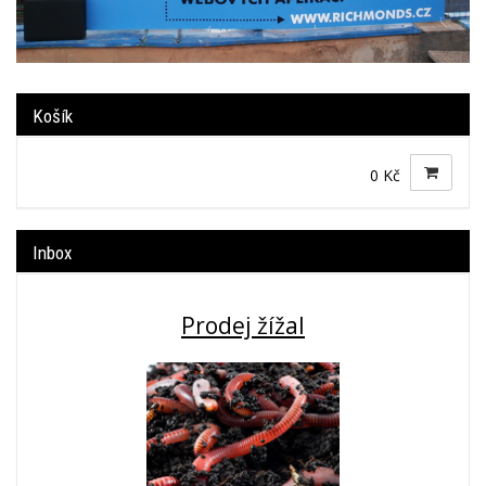
Košík
0 Kč
Inbox
Prodej žížal