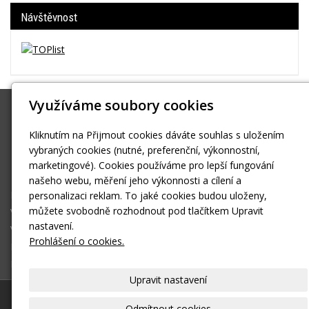
Návštěvnost
Využíváme soubory cookies
Borský
Hošťálkova 37 Praha 6 Břevnov
Kliknutím na Přijmout cookies dáváte souhlas s uložením
vybraných cookies (nutné, preferenční, výkonnostní,
reklama@borsky.cz
marketingové). Cookies používáme pro lepší fungování
608703570
našeho webu, měření jeho výkonnosti a cílení a
Reklamní agentura
personalizaci reklam. To jaké cookies budou uloženy,
můžete svobodně rozhodnout pod tlačítkem Upravit
Včelí produkty
nastavení.
Vermikompostování
Prohlášení o cookies.
Kontakt
E-shop
Upravit nastavení
© 2026
Borský
|
Mapa webu
Odmítnout cookies